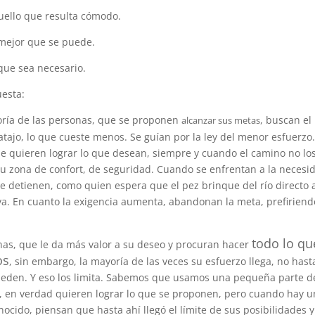
uello que resulta cómodo.
 mejor que se puede.
 que sea necesario.
uesta:
oría de las personas, que se proponen
, buscan el
alcanzar sus metas
 atajo, lo que cueste menos. Se guían por
la ley del menor esfuerzo.
que quieren lograr lo que desean, siempre y cuando el camino no lo
e su zona de confort, de seguridad. Cuando se enfrentan a la necesi
se detienen, como quien espera que el pez brinque del río directo 
iva. En cuanto la exigencia aumenta, abandonan la meta, prefiriend
todo lo qu
as, que le da más valor a su deseo y procuran hacer
os
, sin embargo, la mayoría de las veces su esfuerzo llega, no hast
eden. Y eso los limita. Sabemos que usamos una pequeña parte d
s, en verdad quieren lograr lo que se proponen, pero cuando hay u
ocido, piensan que hasta ahí llegó el límite de sus posibilidades y