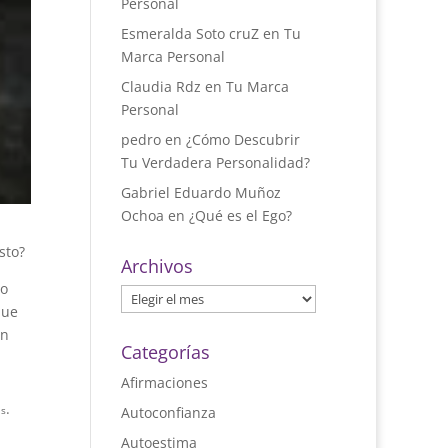
Personal
Esmeralda Soto cruZ
en
Tu
Marca Personal
Claudia Rdz
en
Tu Marca
Personal
pedro
en
¿Cómo Descubrir
Tu Verdadera Personalidad?
Gabriel Eduardo Muñoz
Ochoa
en
¿Qué es el Ego?
sto?
Archivos
do
Archivos
que
en
Categorías
Afirmaciones
.
Autoconfianza
as
Autoestima